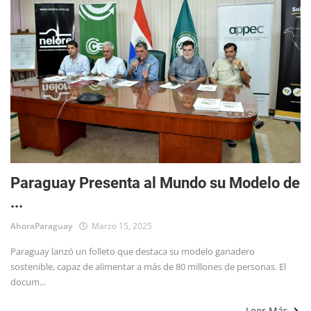
Paraguay Presenta al Mundo su Modelo de
...
AhoraParaguay
Marzo 15, 2025
Paraguay lanzó un folleto que destaca su modelo ganadero
sostenible, capaz de alimentar a más de 80 millones de personas. El
docum...
Leer Más