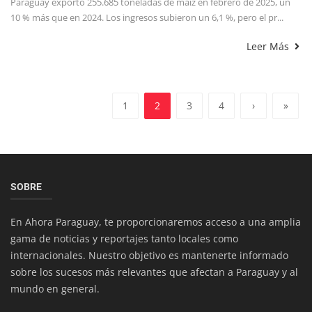
Paraguay exportó 255.685 toneladas de maíz en febrero de 2025, un
10 % más que en 2024. Los ingresos subieron un 6,1 %, pero el pr...
Leer Más
1
2
3
4
›
»
SOBRE
En Ahora Paraguay, te proporcionaremos acceso a una amplia
gama de noticias y reportajes tanto locales como
internacionales. Nuestro objetivo es mantenerte informado
sobre los sucesos más relevantes que afectan a Paraguay y al
mundo en general.