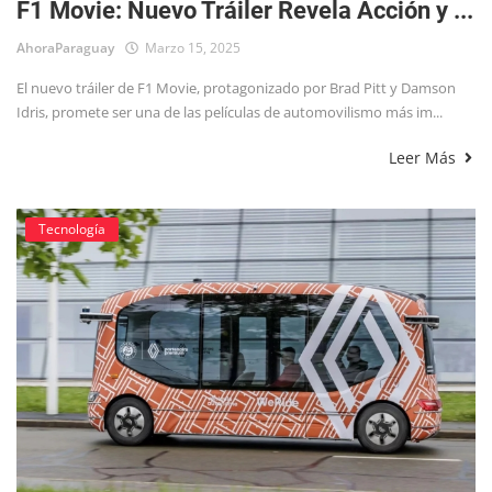
F1 Movie: Nuevo Tráiler Revela Acción y ...
AhoraParaguay
Marzo 15, 2025
El nuevo tráiler de F1 Movie, protagonizado por Brad Pitt y Damson
Idris, promete ser una de las películas de automovilismo más im...
Leer Más
Tecnología