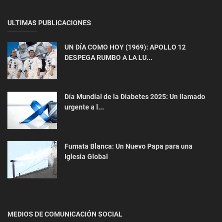
ULTIMAS PUBLICACIONES
UN DÍA COMO HOY (1969): APOLLO 12
Ciencia
DESPEGA RUMBO A LA LU...
Jóvenes paraguayos brillan en el escenario
mundial de la robótica
Día Mundial de la Diabetes 2025: Un llamado
urgente a l...
Fumata Blanca: Un Nuevo Papa para una
Iglesia Global
Ciencia
Eclipses que Cambiaron la Historia: Desde
MEDIOS DE COMUNICACIÓN SOCIAL
Cristóbal Colón hasta las Gu...