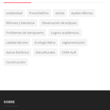
solidaridad
PrecioDelOro
estrés
Ayelen Alfonso
Riñones y bienestar
Observación de eclipses
Mundo
Problemas de Aeropuerto
Logros académicos.
El papa dijo que es urgente combatir el
calidad del aire
Ecología felina
reglamentación
despilfarro del medio ambiente...
danza folclórica
DatosRurales
CNM-Au8
Construcción
Tecnología
SOBRE
Avance Sin Precedentes: La Inteligencia Artificial