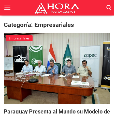
Categoría: Empresariales
Inicio
Empresariales
ACTUALIDAD
BELLEZA
Ciencia
Deportes
Economía
Espetáculos
Paraguay Presenta al Mundo su Modelo de
Negocios