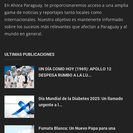
En Ahora Paraguay, te proporcionaremos acceso a una amplia
Impulsa la Energía ...
gama de noticias y reportajes tanto locales como
internacionales. Nuestro objetivo es mantenerte informado
sobre los sucesos más relevantes que afectan a Paraguay y al
mundo en general.
ULTIMAS PUBLICACIONES
UN DÍA COMO HOY (1969): APOLLO 12
ACTUALIDAD
DESPEGA RUMBO A LA LU...
UN DÍA COMO HOY (1969): APOLLO 12
DESPEGA RUMBO A LA LUNA Y CONSOLIDA ...
Día Mundial de la Diabetes 2025: Un llamado
urgente a l...
Fumata Blanca: Un Nuevo Papa para una