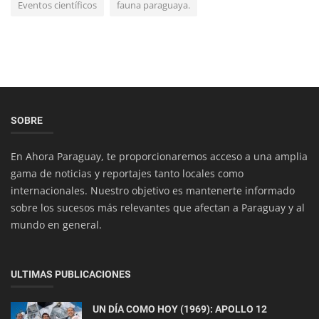
Eventos científicos
fauna paraguaya.
Salud y Bienestar
SOBRE
Cambios de temperatura: Cómo cuidarse en una
En Ahora Paraguay, te proporcionaremos acceso a una amplia
época del año de clima ca...
gama de noticias y reportajes tanto locales como
internacionales. Nuestro objetivo es mantenerte informado
sobre los sucesos más relevantes que afectan a Paraguay y al
mundo en general.
ULTIMAS PUBLICACIONES
UN DÍA COMO HOY (1969): APOLLO 12
Ciencia