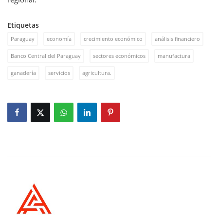
Etiquetas
Paraguay
economía
crecimiento económico
análisis financiero
Banco Central del Paraguay
sectores económicos
manufactura
ganadería
servicios
agricultura.