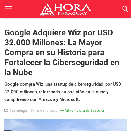
Google Adquiere Wiz por USD
32.000 Millones: La Mayor
Inicio
Compra en su Historia para
ACTUALIDAD
Fortalecer la Ciberseguridad en
BELLEZA
la Nube
Ciencia
Google compra Wiz, una startup de ciberseguridad, por USD
32.000 millones, reforzando su posición en la nube y
Deportes
compitiendo con Amazon y Microsoft.
Economía
Tecnología
Añadir Lista de Lectura
Marzo 18, 2025
Espetáculos
Negocios