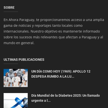
Redefiniendo la Obesidad: Un Enfoque Más Ético
SOBRE
y Científico Más Allá d...
En Ahora Paraguay, te proporcionaremos acceso a una amplia
gama de noticias y reportajes tanto locales como
internacionales. Nuestro objetivo es mantenerte informado
sobre los sucesos más relevantes que afectan a Paraguay y al
mundo en general.
ULTIMAS PUBLICACIONES
Interés General
Historia con el tercer vuelo de prueba de
UN DÍA COMO HOY (1969): APOLLO 12
DESPEGA RUMBO A LA LU...
Starship
Día Mundial de la Diabetes 2025: Un llamado
urgente a l...