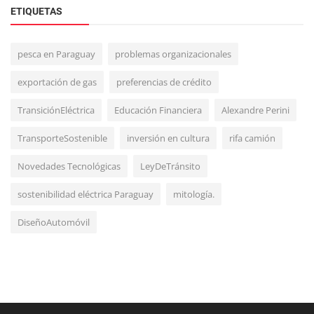
ETIQUETAS
pesca en Paraguay
problemas organizacionales
exportación de gas
preferencias de crédito
Interés General
TransiciónEléctrica
Educación Financiera
Alexandre Perini
Muv y el Comité Olímpico Paraguayo: Alianza por
TransporteSostenible
inversión en cultura
rifa camión
una Movilidad Sostenib...
Novedades Tecnológicas
LeyDeTránsito
sostenibilidad eléctrica Paraguay
mitología.
DiseñoAutomóvil
Salud y Bienestar