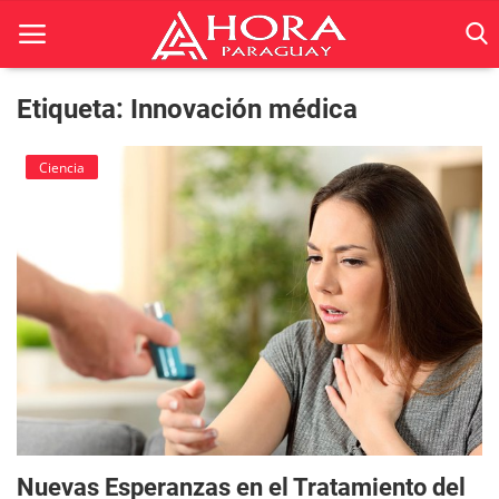
Etiqueta: Innovación médica
Inicio
Ciencia
ACTUALIDAD
BELLEZA
Ciencia
Deportes
Economía
Espetáculos
Nuevas Esperanzas en el Tratamiento del
Negocios