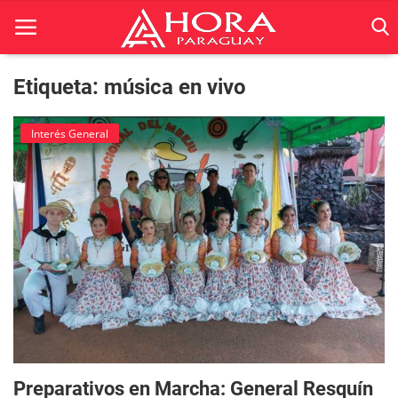
Etiqueta: música en vivo
Inicio
Interés General
ACTUALIDAD
BELLEZA
Ciencia
Deportes
Economía
Espetáculos
Preparativos en Marcha: General Resquín
Negocios