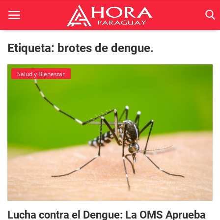
Etiqueta: brotes de dengue.
Inicio
Salud y Bienestar
ACTUALIDAD
BELLEZA
Ciencia
Deportes
Economía
Espetáculos
Lucha contra el Dengue: La OMS Aprueba
Negocios