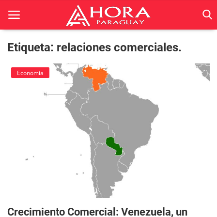
Etiqueta: relaciones comerciales.
Inicio
Economía
ACTUALIDAD
BELLEZA
Ciencia
Deportes
Economía
Espetáculos
Crecimiento Comercial: Venezuela, un
Negocios