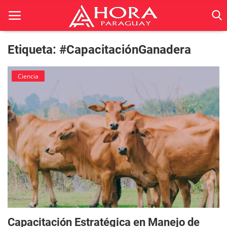
Etiqueta: #CapacitaciónGanadera
Inicio
Ciencia
ACTUALIDAD
BELLEZA
Ciencia
Deportes
Economía
Espetáculos
Capacitación Estratégica en Manejo de
Negocios