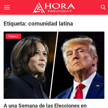
Etiqueta: comunidad latina
Inicio
Política
ACTUALIDAD
BELLEZA
Ciencia
Deportes
Economía
Espetáculos
A una Semana de las Elecciones en
Negocios