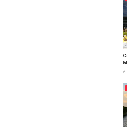
G
M
Ah