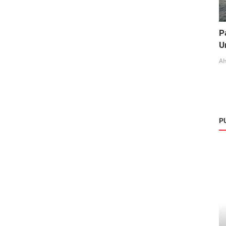
P
U
Ah
P