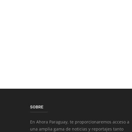
SOBRE
En Ahora Paraguay, te proporcionaremos acceso a
una amplia gama de noticias y reportajes tanto