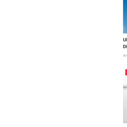
U
D
Ah