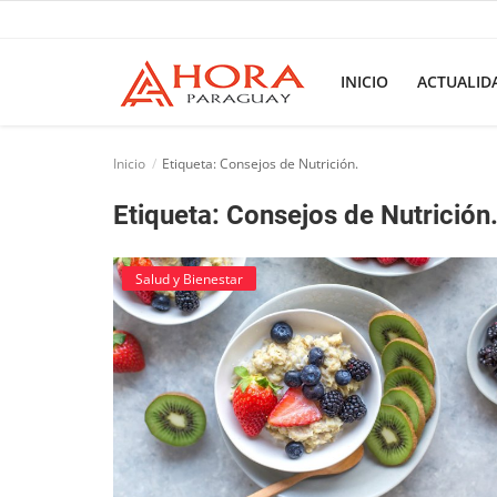
INICIO
ACTUALID
Inicio
Inicio
Etiqueta: Consejos de Nutrición.
ACTUALIDAD
Etiqueta: Consejos de Nutrición
BELLEZA
Salud y Bienestar
Ciencia
Deportes
Economía
Espetáculos
Negocios