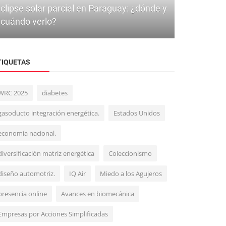
clipse solar parcial en Paraguay: ¿dónde y
cuándo verlo?
TIQUETAS
WRC 2025
diabetes
Ciencia
gasoducto integración energética.
Estados Unidos
La Ciencia Confirma: Besar tiene
economía nacional.
Múltiples Beneficios para la Salud Fí...
diversificación matriz energética
Coleccionismo
diseño automotriz.
IQ Air
Miedo a los Agujeros
presencia online
Avances en biomecánica
Empresas por Acciones Simplificadas