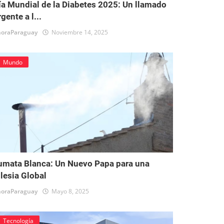
ía Mundial de la Diabetes 2025: Un llamado
gente a l...
oraParaguay
Noviembre 14, 2025
Mundo
umata Blanca: Un Nuevo Papa para una
glesia Global
oraParaguay
Mayo 8, 2025
Tecnología