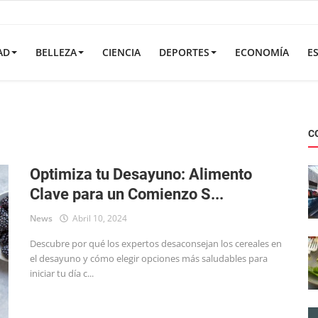
AD
BELLEZA
CIENCIA
DEPORTES
ECONOMÍA
E
.
C
Optimiza tu Desayuno: Alimento
Clave para un Comienzo S...
News
Abril 10, 2024
Descubre por qué los expertos desaconsejan los cereales en
el desayuno y cómo elegir opciones más saludables para
iniciar tu día c...