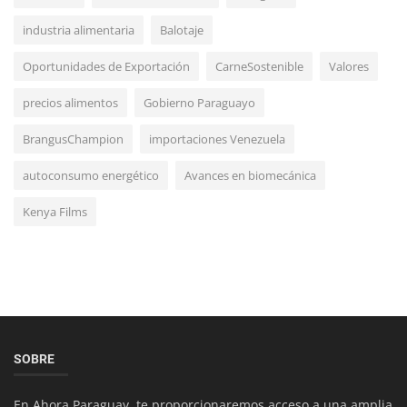
industria alimentaria
Balotaje
Economía
Oportunidades de Exportación
CarneSostenible
Valores
Impacto del Cambio de Feriados en Paraguay:
precios alimentos
Gobierno Paraguayo
Beneficio Turístico a Cost...
BrangusChampion
importaciones Venezuela
autoconsumo energético
Avances en biomecánica
Kenya Films
Salud y Bienestar
Optimiza tu Desayuno: Alimento Clave para un
SOBRE
Comienzo Saludable
En Ahora Paraguay, te proporcionaremos acceso a una amplia