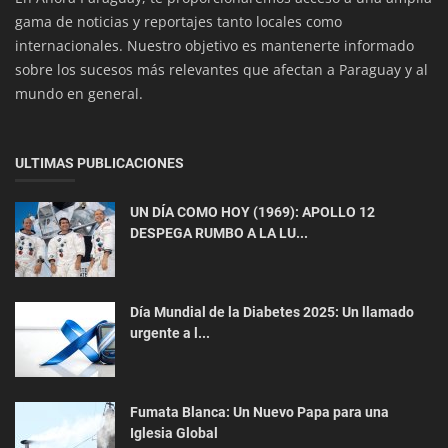
gama de noticias y reportajes tanto locales como
internacionales. Nuestro objetivo es mantenerte informado
sobre los sucesos más relevantes que afectan a Paraguay y al
mundo en general.
ULTIMAS PUBLICACIONES
Salud y Bienestar
UN DÍA COMO HOY (1969): APOLLO 12
DESPEGA RUMBO A LA LU...
Inicia la Campaña Anual de Vacunación
Día Mundial de la Diabetes 2025: Un llamado
urgente a l...
Fumata Blanca: Un Nuevo Papa para una
Iglesia Global