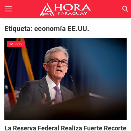
Etiqueta: economía EE.UU.
Inicio
Mundo
ACTUALIDAD
BELLEZA
Ciencia
Deportes
Economía
Espetáculos
La Reserva Federal Realiza Fuerte Recorte
Negocios