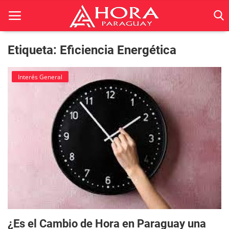
Etiqueta: Eficiencia Energética
Inicio
Interés General
ACTUALIDAD
BELLEZA
Ciencia
Deportes
Economía
Espetáculos
¿Es el Cambio de Hora en Paraguay una
Negocios