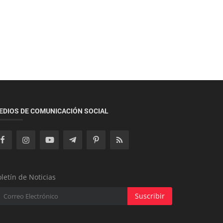
Economía
Comercios en Paraguay: Respuestas
Clave sobre Google Pay y su Impacto
EDIOS DE COMUNICACIÓN SOCIAL
Economía
El Sector de la Construcción en Paraguay
Apunta a Crecer Hasta un 25% ...
letín de Noticias
Suscribir