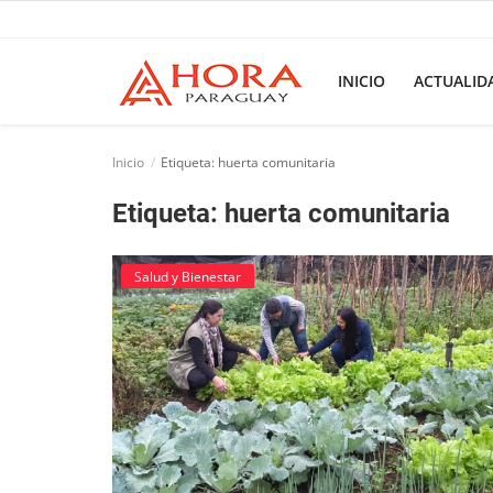
INICIO
ACTUALID
Inicio
Inicio
Etiqueta: huerta comunitaria
ACTUALIDAD
Etiqueta: huerta comunitaria
BELLEZA
Salud y Bienestar
Ciencia
Deportes
Economía
Espetáculos
Negocios