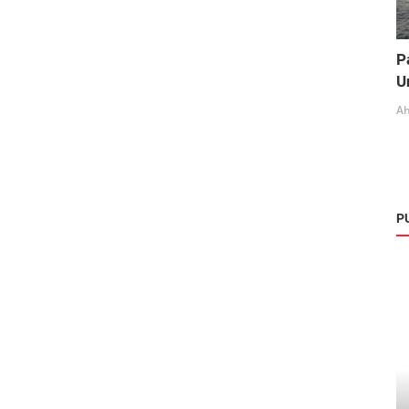
P
U
Ah
P