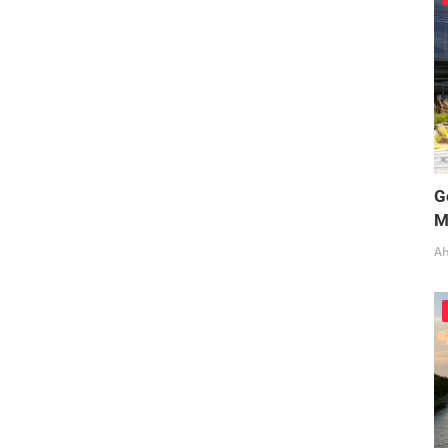
G
M
Ah