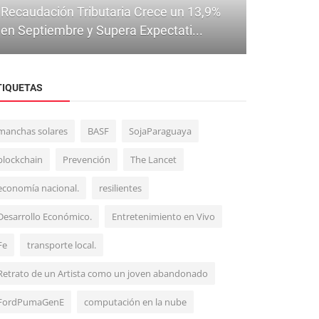
Recaudación Tributaria Crece un 13,9%
en Septiembre y Supera Expectati...
TIQUETAS
manchas solares
BASF
SojaParaguaya
Economía
blockchain
Prevención
The Lancet
Paraguay brilla como anfitrión en la
economía nacional.
resilientes
Sudamericana y fortalece su agend...
Desarrollo Económico.
Entretenimiento en Vivo
Fe
transporte local.
Retrato de un Artista como un joven abandonado
FordPumaGenE
computación en la nube