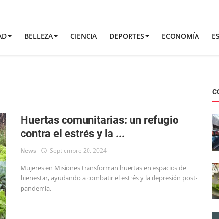
AD
BELLEZA
CIENCIA
DEPORTES
ECONOMÍA
E
C
Huertas comunitarias: un refugio
contra el estrés y la ...
News
Septiembre 20, 2024
Mujeres en Misiones transforman huertas en espacios de
bienestar, ayudando a combatir el estrés y la depresión post-
pandemia.