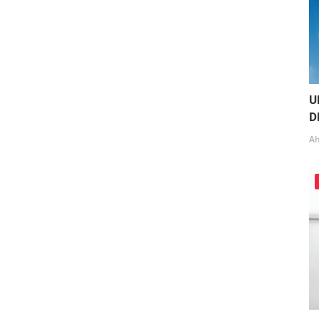
U
D
Ah