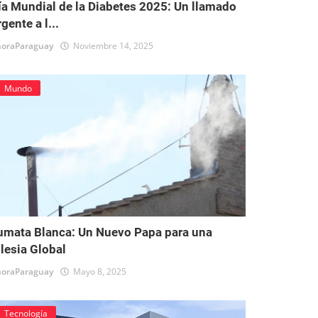
ía Mundial de la Diabetes 2025: Un llamado
gente a l...
oraParaguay
Noviembre 14, 2025
Mundo
umata Blanca: Un Nuevo Papa para una
glesia Global
oraParaguay
Mayo 8, 2025
Tecnología