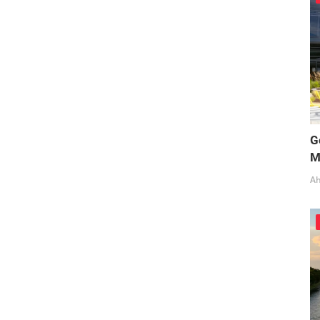
G
M
Ah