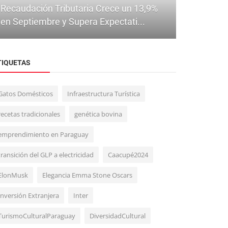
Recaudación Tributaria Crece un 13,9%
en Septiembre y Supera Expectati...
TIQUETAS
Gatos Domésticos
Infraestructura Turística
Economía
recetas tradicionales
genética bovina
Paraguay avanza en la reglamentación
emprendimiento en Paraguay
de los bonos de carbono y busca a...
transición del GLP a electricidad
Caacupé2024
ElonMusk
Elegancia Emma Stone Oscars
Inversión Extranjera
Inter
TurismoCulturalParaguay
DiversidadCultural