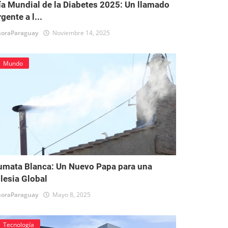
ía Mundial de la Diabetes 2025: Un llamado
gente a l...
oraParaguay
Noviembre 14, 2025
Mundo
umata Blanca: Un Nuevo Papa para una
glesia Global
oraParaguay
Mayo 8, 2025
Tecnología