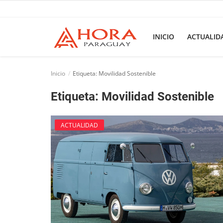
INICIO
ACTUALID
Inicio
Inicio
Etiqueta: Movilidad Sostenible
ACTUALIDAD
Etiqueta: Movilidad Sostenible
BELLEZA
ACTUALIDAD
Ciencia
Deportes
Economía
Espetáculos
Negocios