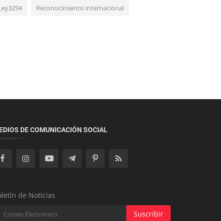
Economía
Ley3294
Reconocimiento internacional
Industria farmacéutica nacional abastece
el 70% del mercado y proyecta...
Tecnología
EDIOS DE COMUNICACIÓN SOCIAL
Interrupción en el funcionamiento de
aplicaciones tecnológicas en Euro...
letín de Noticias
Suscribir