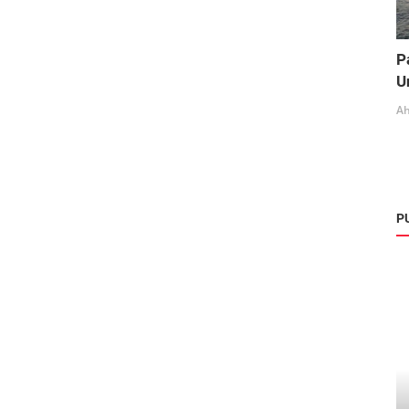
P
U
Ah
P