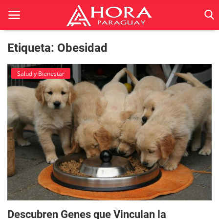
Etiqueta: Obesidad
Inicio
Salud y Bienestar
ACTUALIDAD
BELLEZA
Ciencia
Deportes
Economía
Espetáculos
Descubren Genes que Vinculan la
Negocios