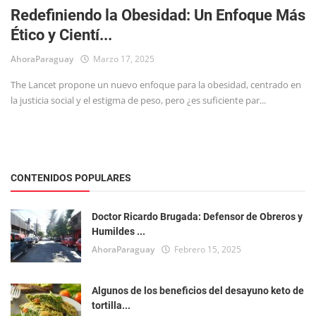
Redefiniendo la Obesidad: Un Enfoque Más
Ético y Cientí...
AhoraParaguay
Marzo 17, 2025
The Lancet propone un nuevo enfoque para la obesidad, centrado en
la justicia social y el estigma de peso, pero ¿es suficiente par...
CONTENIDOS POPULARES
Doctor Ricardo Brugada: Defensor de Obreros y
Humildes ...
AhoraParaguay
Febrero 15, 2025
Algunos de los beneficios del desayuno keto de
tortilla...