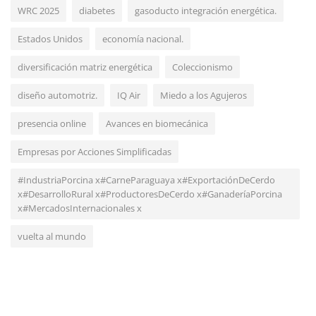
WRC 2025
diabetes
gasoducto integración energética.
Estados Unidos
economía nacional.
Ciencia
diversificación matriz energética
Coleccionismo
La Ciencia Confirma: Besar tiene Múltiples
diseño automotriz.
IQ Air
Miedo a los Agujeros
Beneficios para la Salud Fí...
presencia online
Avances en biomecánica
Empresas por Acciones Simplificadas
#IndustriaPorcina x#CarneParaguaya x#ExportaciónDeCerdo
x#DesarrolloRural x#ProductoresDeCerdo x#GanaderíaPorcina
x#MercadosInternacionales x
vuelta al mundo
Salud y Bienestar
Los Patrones de Sueño y su Impacto en la Salud