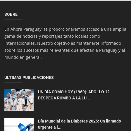
SOBRE
En Ahora Paraguay, te proporcionaremos acceso a una amplia
gama de noticias y reportajes tanto locales como
internacionales. Nuestro objetivo es mantenerte informado
sobre los sucesos más relevantes que afectan a Paraguay y al
mundo en general.
ACTUALIDAD
Aumenta Descarga de Mercaderías en Puertos
de Pilar ante Bajante Histó...
ULTIMAS PUBLICACIONES
UN DÍA COMO HOY (1969): APOLLO 12
DESPEGA RUMBO A LA LU...
Día Mundial de la Diabetes 2025: Un llamado
urgente a l...