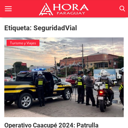
Etiqueta: SeguridadVial
Inicio
Turismo y Viajes
ACTUALIDAD
BELLEZA
Ciencia
Deportes
Economía
Espetáculos
Operativo Caacupé 2024: Patrulla
Negocios