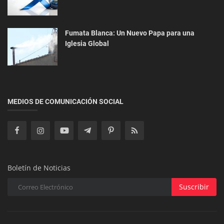
Turismo y Viajes
El Encanto Verde: Tras las Huellas del Día de San
Fumata Blanca: Un Nuevo Papa para una
Iglesia Global
Patricio en la Cultu...
MEDIOS DE COMUNICACIÓN SOCIAL
Boletín de Noticias
Suscribir