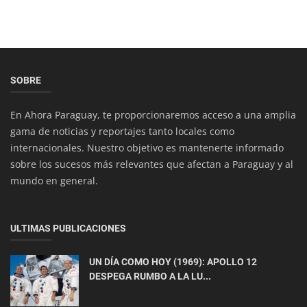
ACTUALIDAD
SOBRE
Incendios Devastan el Sur de California: Miles de
En Ahora Paraguay, te proporcionaremos acceso a una amplia
Evacuados y Recursos...
gama de noticias y reportajes tanto locales como
internacionales. Nuestro objetivo es mantenerte informado
sobre los sucesos más relevantes que afectan a Paraguay y al
mundo en general.
ULTIMAS PUBLICACIONES
UN DÍA COMO HOY (1969): APOLLO 12
Economía
DESPEGA RUMBO A LA LU...
Paraguay abre camino a la exportación de