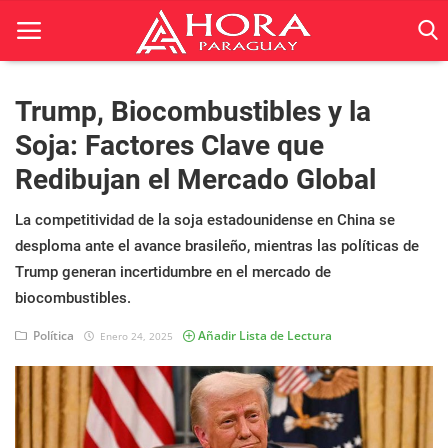
Trump, Biocombustibles y la
Soja: Factores Clave que
Inicio
Redibujan el Mercado Global
ACTUALIDAD
La competitividad de la soja estadounidense en China se
BELLEZA
desploma ante el avance brasileño, mientras las políticas de
Trump generan incertidumbre en el mercado de
Ciencia
biocombustibles.
Deportes
Política
Añadir Lista de Lectura
Enero 24, 2025
Economía
Espetáculos
Negocios