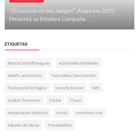
“El Corazón en los Juegos”: Asunción 2025
Presenta su Emotiva Campaña ...
ETIQUETAS
BancoCentralParaguay
actividades familiares
diseño automotriz.
Naturaleza Desconexión
Negocios
Transporte Ecológico
Horario Escolar
IMC
Paraguay avanza en la prospección de litio en el
análisis financiero
Caribe
Chaco
Chaco: un paso clave ...
restauración histórica
Imola
normativa vial.
Sábado de Gloria
PrecioDelOro