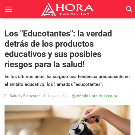
Los "Educotantes": la verdad
detrás de los productos
Inicio
educativos y sus posibles
ACTUALIDAD
riesgos para la salud!
BELLEZA
En los últimos años, ha surgido una tendencia preocupante en
Ciencia
el ámbito educativo: los llamados "educotantes".
Deportes
Salud y Bienestar
Añadir Lista de Lectura
Mayo 17, 2023
Economía
Espetáculos
Negocios