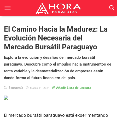
El Camino Hacia la Madurez: La
Evolución Necesaria del
Inicio
Mercado Bursátil Paraguayo
ACTUALIDAD
Explora la evolución y desafíos del mercado bursátil
BELLEZA
paraguayo. Descubre cómo el impulso hacia instrumentos de
renta variable y la desmaterialización de empresas están
Ciencia
dando forma al futuro financiero del país.
Deportes
Economía
Añadir Lista de Lectura
Marzo 11, 2024
Economía
Espetáculos
El mercado bursátil paraguayo está experimentando 
Negocios