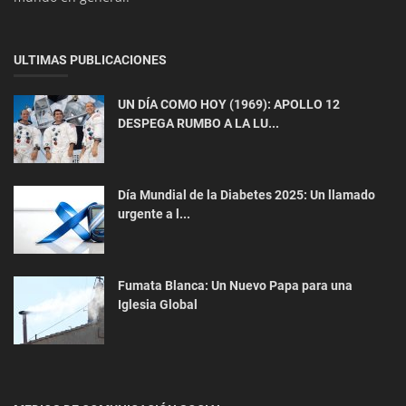
Interés General
ULTIMAS PUBLICACIONES
Centro Cultural Melodía: Forjando el Futuro de
los Talentos Emergentes...
UN DÍA COMO HOY (1969): APOLLO 12
DESPEGA RUMBO A LA LU...
Día Mundial de la Diabetes 2025: Un llamado
urgente a l...
Economía
Fumata Blanca: Un Nuevo Papa para una
Iglesia Global
Remesas desde el Exterior Crecen 14.5% al mes
de Julio: Aporte Clave p...