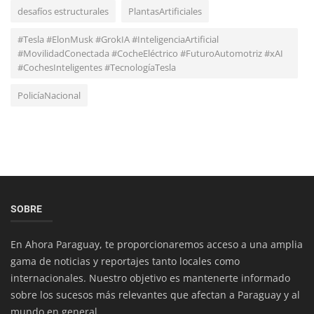
desafíos estructurales
PlantasArtificiales
#Tesla #ElonMusk #GrokIA #InteligenciaArtificial
#MovilidadConectada #CocheEléctrico #FuturoAutomotriz #xAI
#CochesInteligentes #TecnologíaTesla
PolicíaNacional
Musicales
Fonseca, Juan Luis Guerra - Si Tú Me Quieres
(Official Video)
SOBRE
En Ahora Paraguay, te proporcionaremos acceso a una amplia
gama de noticias y reportajes tanto locales como
internacionales. Nuestro objetivo es mantenerte informado
sobre los sucesos más relevantes que afectan a Paraguay y al
mundo en general.