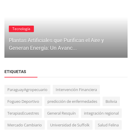
Tecnología
Plantas Artificiales que Purifican el Aire y
Generan Energía: Un Avanc...
ETIQUETAS
ParaguayAgropecuario
Intervención Financiera
Fogueo Deportivo
predicción de enfermedades
Bolivia
Economía
TerapiasEcuestres
General Resquín
integración regional
Paraguay avanza en la producción de hidrógeno
Mercado Cambiario
Universidad de Suffolk
Salud Felina
verde con miras a 2050