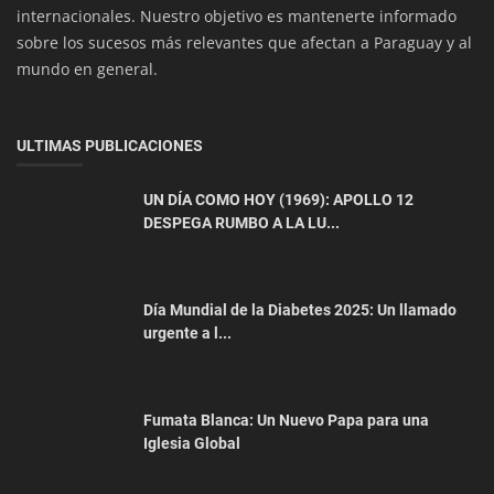
internacionales. Nuestro objetivo es mantenerte informado
sobre los sucesos más relevantes que afectan a Paraguay y al
mundo en general.
ULTIMAS PUBLICACIONES
UN DÍA COMO HOY (1969): APOLLO 12
Empresariales
DESPEGA RUMBO A LA LU...
Don Ángel, el toro Brangus de Paraguay que
conquista el mundo
Día Mundial de la Diabetes 2025: Un llamado
urgente a l...
Fumata Blanca: Un Nuevo Papa para una
Iglesia Global