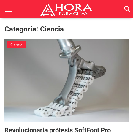
Categoría: Ciencia
Inicio
Ciencia
ACTUALIDAD
BELLEZA
Ciencia
Deportes
Economía
Espetáculos
Revolucionaria prótesis SoftFoot Pro
Negocios