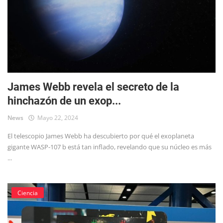
James Webb revela el secreto de la
hinchazón de un exop...
News
Mayo 22, 2024
El telescopio James Webb ha descubierto por qué el exoplaneta
gigante WASP-107 b está tan inflado, revelando que su núcleo es más
...
Ciencia